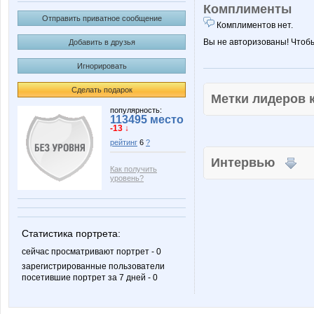
Комплименты
Отправить приватное сообщение
Комплиментов нет.
Вы не авторизованы! Чтоб
Добавить в друзья
Игнорировать
Сделать подарок
Метки лидеров
популярность:
113495 место
-13 ↓
рейтинг
6
?
Интервью
Как получить
уровень?
Статистика портрета:
сейчас просматривают портрет - 0
зарегистрированные пользователи
посетившие портрет за 7 дней - 0